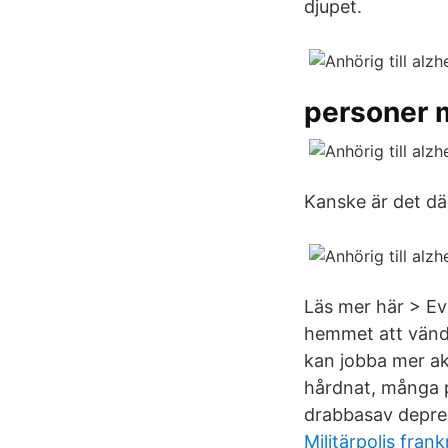
djupet.
personer 
Kanske är det dä
Läs mer här > Ev
hemmet att vända
kan jobba mer ak
hårdnat, många pa
drabbasav depre
Militärpolis frank