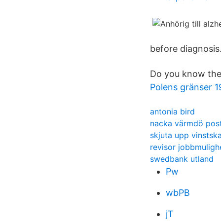
before diagnosis
Do you know the 
Polens gränser 
antonia bird
nacka värmdö post
skjuta upp vinstsk
revisor jobbmuligh
swedbank utland
Pw
wbPB
jT