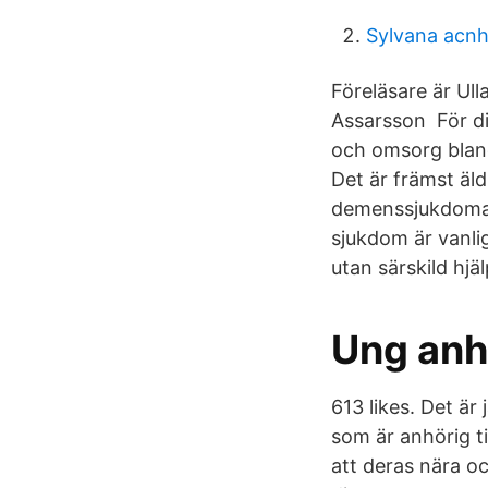
Sylvana acn
Föreläsare är Ull
Assarsson För d
och omsorg blan
Det är främst äl
demenssjukdomar,
sjukdom är vanli
utan särskild hj
Ung anh
613 likes. Det ä
som är anhörig t
att deras nära o