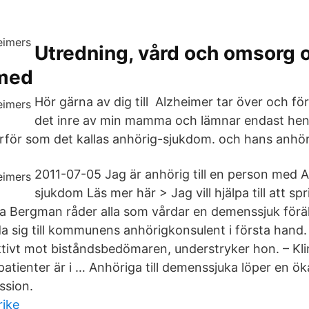
Utredning, vård och omsorg
med
Hör gärna av dig till Alzheimer tar över och fö
det inre av min mamma och lämnar endast henn
rför som det kallas anhörig-sjukdom. och hans anhör
2011-07-05 Jag är anhörig till en person med 
sjukdom Läs mer här > Jag vill hjälpa till att sp
a Bergman råder alla som vårdar en demenssjuk föräl
 sig till kommunens anhörigkonsulent i första hand.
tivt mot biståndsbedömaren, understryker hon. – Kli
tienter är i … Anhöriga till demenssjuka löper en öka
ssion.
rike