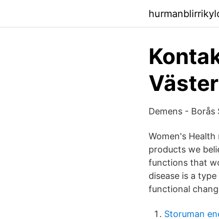
hurmanblirriky
Kontak
Väster
Demens - Borås 
Women's Health m
products we belie
functions that wo
disease is a typ
functional change
Storuman ene