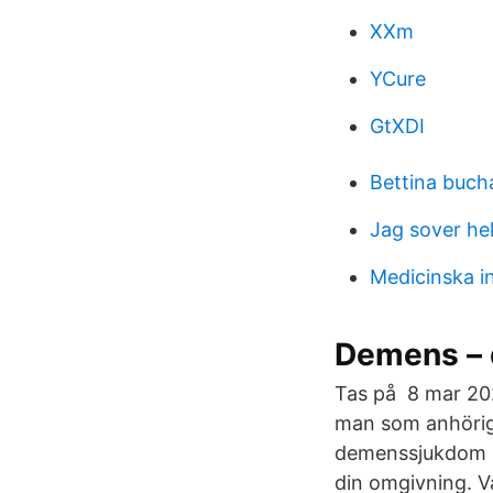
XXm
YCure
GtXDI
Bettina buch
Jag sover hel
Medicinska in
Demens – 
Tas på 8 mar 20
man som anhörig 
demenssjukdom in
din omgivning. V