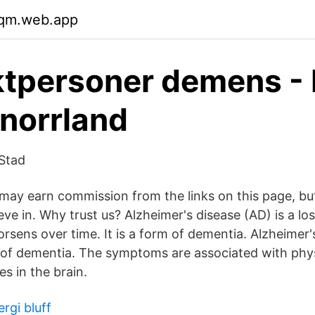
lqm.web.app
tpersoner demens -
norrland
Stad
ay earn commission from the links on this page, bu
ve in. Why trust us? Alzheimer's disease (AD) is a los
rsens over time. It is a form of dementia. Alzheimer's
e of dementia. The symptoms are associated with phy
s in the brain.
rgi bluff