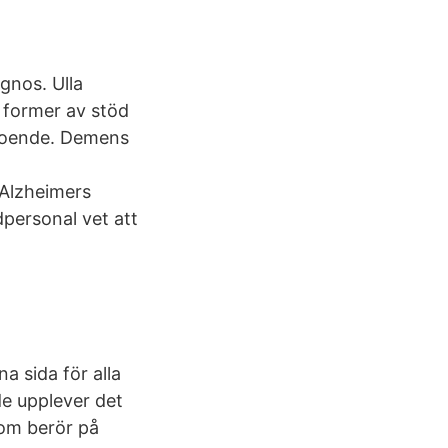
gnos. Ulla
 former av stöd
pboende. Demens
 Alzheimers
personal vet att
a sida för alla
de upplever det
som berör på