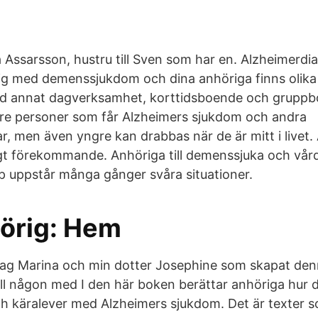
h
a Assarsson, hustru till Sven som har en. Alzheimerdia
ig med demenssjukdom och dina anhöriga finns olika
d annat dagverksamhet, korttidsboende och grup
dre personer som får Alzheimers sjukdom och andra
 men även yngre kan drabbas när de är mitt i livet.
gt förekommande. Anhöriga till demenssjuka och vård
älp uppstår många gånger svåra situationer.
örig: Hem
r jag Marina och min dotter Josephine som skapat denn
ill någon med I den här boken berättar anhöriga hur 
ch käralever med Alzheimers sjukdom. Det är texter 