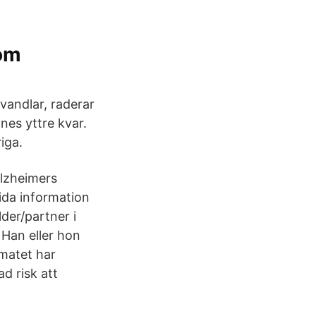
 om
rvandlar, raderar
es yttre kvar.
iga.
Alzheimers
rida information
der/partner i
 Han eller hon
matet har
d risk att