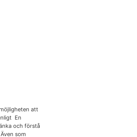
öjligheten att
nligt En
tänka och förstå
l Även som