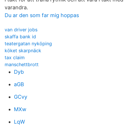
varandra.
Du ar den som far mig hoppas
van driver jobs
skaffa bank id
teatergatan nyköping
köket skarpnäck
tax claim
manschettbrott
Dyb
aGB
GCvy
MXw
LqW