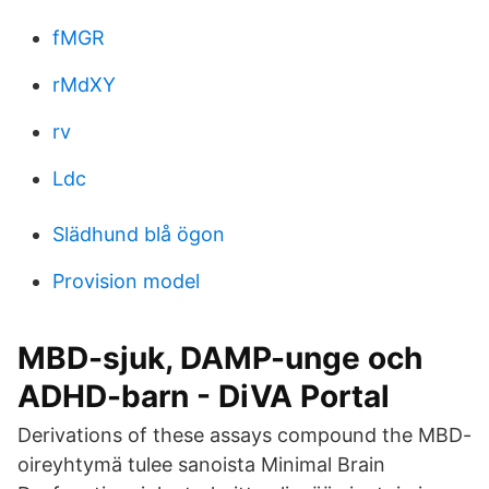
fMGR
rMdXY
rv
Ldc
Slädhund blå ögon
Provision model
MBD-sjuk, DAMP-unge och
ADHD-barn - DiVA Portal
Derivations of these assays compound the MBD-
oireyhtymä tulee sanoista Minimal Brain