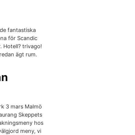
 de fantastiska
ena för Scandic
. Hotell? trivago!
redan ägt rum.
ån
ork 3 mars Malmö
staurang Skeppets
makningsmeny hos
älgjord meny, vi