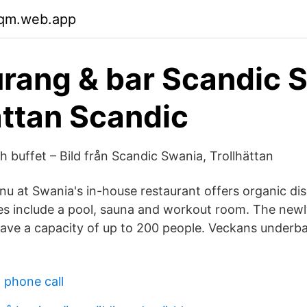
lqm.web.app
rang & bar Scandic 
ättan Scandic
 buffet – Bild från Scandic Swania, Trollhättan
u at Swania's in-house restaurant offers organic dis
ties include a pool, sauna and workout room. The new
ave a capacity of up to 200 people. Veckans underb
 phone call