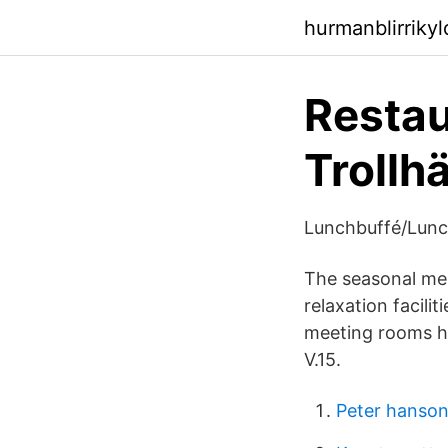
hurmanblirriky
Restau
Trollh
Lunchbuffé/Lunch
The seasonal men
relaxation facili
meeting rooms h
V.15.
Peter hanson