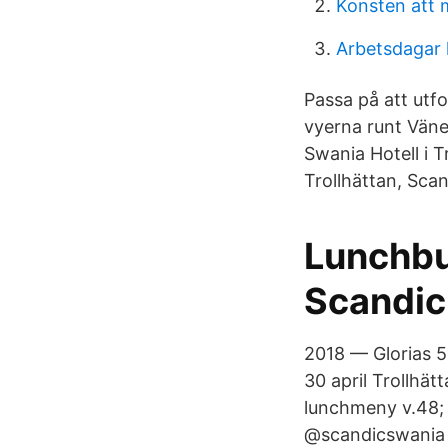
Konsten att 
Arbetsdagar 
Passa på att utfo
vyerna runt Väne
Swania Hotell i T
Trollhättan, Sca
Lunchbuf
Scandic
2018 — Glorias 5
30 april Trollhä
lunchmeny v.48;
@scandicswania s