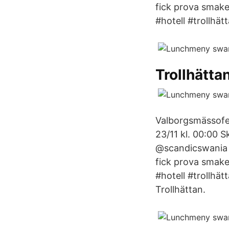
fick prova smak
#hotell #trollhä
Trollhätta
Valborgsmässofe
23/11 kl. 00:00
@scandicswania s
fick prova smak
#hotell #trollhä
Trollhättan.