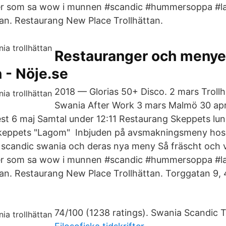
er som sa wow i munnen #scandic #hummersoppa #l
ttan. Restaurang New Place Trollhättan.
Restauranger och menyer
n - Nöje.se
2018 — Glorias 50+ Disco. 2 mars Trollh
Swania After Work 3 mars Malmö 30 apri
st 6 maj Samtal under 12:11 Restaurang Skeppets lu
 Skeppets "Lagom" Inbjuden på avsmakningsmeny hos
candic swania och deras nya meny Så fräscht och v
er som sa wow i munnen #scandic #hummersoppa #l
ttan. Restaurang New Place Trollhättan. Torggatan 9,
74/100 (1238 ratings). Swania Scandic T