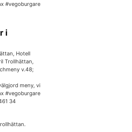
ax #vegoburgare
 i
ättan, Hotell
l Trollhättan,
nchmeny v.48;
älgjord meny, vi
ax #vegoburgare
 461 34
rollhättan.