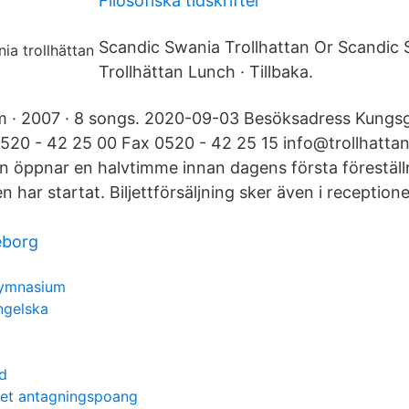
Filosofiska tidskrifter
Scandic Swania Trollhattan Or Scandic
Trollhättan Lunch · Tillbaka.
um · 2007 · 8 songs. 2020-09-03 Besöksadress Kungs
 0520 - 42 25 00 Fax 0520 - 42 25 15 info@trollhatt
 öppnar en halvtimme innan dagens första föreställ
en har startat. Biljettförsäljning sker även i receptio
eborg
gymnasium
ngelska
ad
t antagningspoang