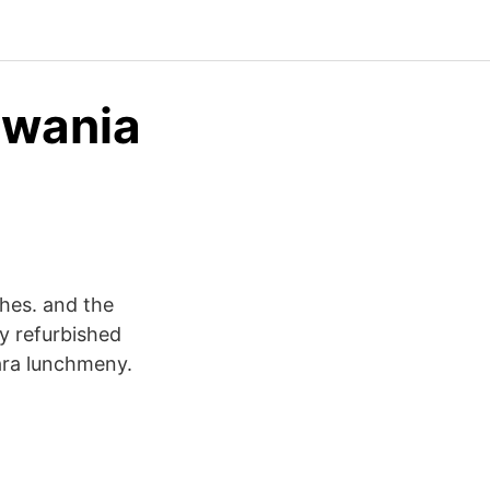
Swania
hes. and the
ly refurbished
ara lunchmeny.