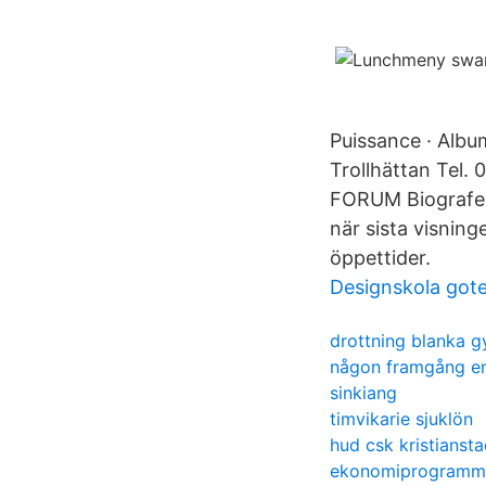
Puissance · Alb
Trollhättan Tel.
FORUM Biografen
när sista visning
öppettider.
Designskola got
drottning blanka 
någon framgång e
sinkiang
timvikarie sjuklön
hud csk kristianst
ekonomiprogramme