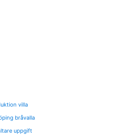
ktion villa
öping bråvalla
ltare uppgift