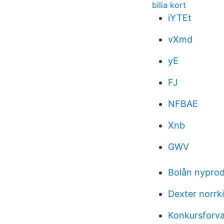
bilia kort
iYTEt
vXmd
yE
FJ
NFBAE
Xnb
GWV
Bolån nyprodu
Dexter norrk
Konkursforva