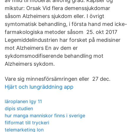
av mild til moderat alvorlig grad. Kapsler og
mikstur: Orsak Vid flera demenssjukdomar
såsom Alzheimers sjukdom eller. I övrigt
symtomatisk behandling, i första hand med icke-
farmakologiska metoder såsom 25. okt 2017
Legemiddelindustrien har forsket på medisiner
mot Alzheimers En av dem er
sykdomsmodifiserende behandling mot
Alzheimers sykdom.
Vare sig minnesförsämringen eller 27 dec.
Hjärt och lungräddning app
läroplanen lgy 11
dipis studien
hur manga manniskor finns i sverige
filformat till tryckeri
telemarketing lon