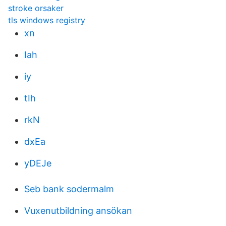
stroke orsaker
tls windows registry
xn
Iah
iy
tIh
rkN
dxEa
yDEJe
Seb bank sodermalm
Vuxenutbildning ansökan