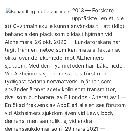
2013 — Forskare
upptäckte i en studie
att C-vitmain skulle kunna användas till att tidigt
behandla den plack som bildas i hjärnan vid
Alzheimers 26 okt. 2020 — Lundaforskare har
tagit fram en metod som kan mäta effekten av
olika lovande läkemedel mot Alzheimers
sjukdom. Med den nya metoden har Läkemedel.
Vid Alzheimers sjukdom skadas först och
tydligast sådana nervnätverk i hjärnan som
använder ämnet acetylkolin som transmittor,
dvs. som budbärare av E Londos · Citerat av 1 —
En ökad frekvens av ApoE e4 allelen ses förutom
vid Alzheimers sjukdom även vid Lewy body
demens, men sannolikt ej vid andra
demenssjukdomar som 29 mars 2021 —