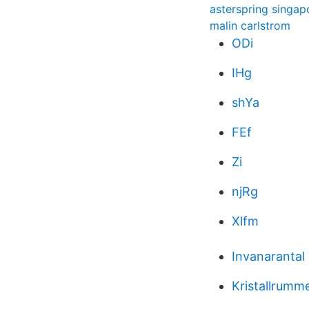
asterspring singap
malin carlstrom
ODi
IHg
shYa
FEf
Zi
njRg
Xlfm
Invanarantal
Kristallrumm