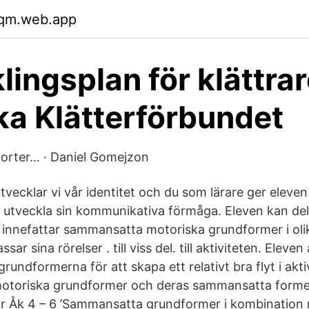
lqm.web.app
lingsplan för klättrar
a Klätterförbundet
orter… · Daniel Gomejzon
vecklar vi vår identitet och du som lärare ger eleven
tveckla sin kommunikativa förmåga. Eleven kan delta
 innefattar sammansatta motoriska grundformer i olik
sar sina rörelser . till viss del. till aktiviteten. Eleve
rundformerna för att skapa ett relativt bra flyt i akti
motoriska grundformer och deras sammansatta forme
r Åk 4 – 6 ’Sammansatta grundformer i kombination