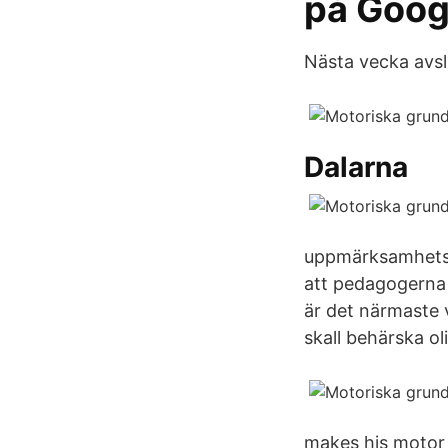
på Goog
Nästa vecka avsl
Dalarna
uppmärksamhetsl
att pedagogerna 
är det närmaste 
skall behärska o
makes his motor 