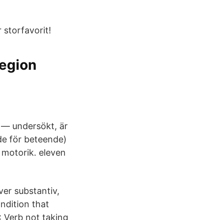
 storfavorit!
Region
 — undersökt, är
de för beteende)
 motorik. eleven
ver substantiv,
ondition that
: Verb not taking