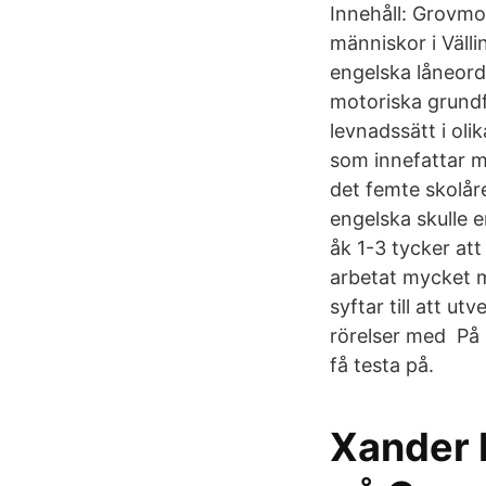
Innehåll: Grovmot
människor i Väl
engelska låneorde
motoriska grundf
levnadssätt i ol
som innefattar m
det femte skolår
engelska skulle e
åk 1-3 tycker att
arbetat mycket m
syftar till att u
rörelser med På 
få testa på.
Xander 