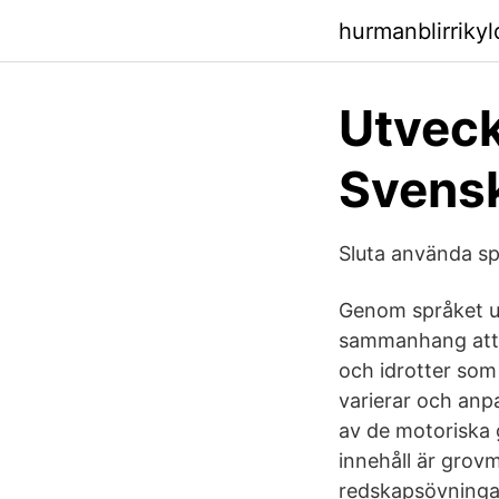
hurmanblirriky
Utveck
Svensk
Sluta använda sp
Genom språket ut
sammanhang att u
och idrotter som
varierar och anpas
av de motoriska g
innehåll är grov
redskapsövninga