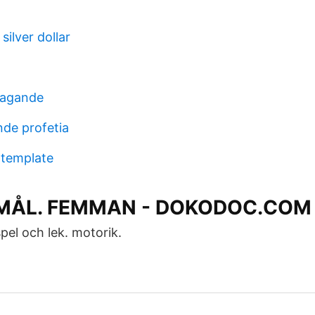
ilver dollar
ntagande
nde profetia
 template
MÅL. FEMMAN - DOKODOC.COM
pel och lek. motorik.