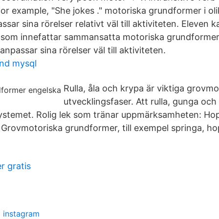
for example, "She jokes ." motoriska grundformer i oli
sar sina rörelser relativt väl till aktiviteten. Eleven ka
r som innefattar sammansatta motoriska grundformer i
npassar sina rörelser väl till aktiviteten.
and mysql
Rulla, åla och krypa är viktiga grovmo
utvecklingsfaser. Att rulla, gunga och
systemet. Rolig lek som tränar uppmärksamheten: Ho
− Grovmotoriska grundformer, till exempel springa, ho
r gratis
p instagram