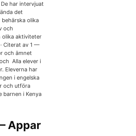
 De har intervjuat
vända det
r behärska olika
v och
lika aktiviteter
· Citerat av 1 —
mer och ämnet
och Alla elever i
r. Eleverna har
ngen i engelska
er och utföra
e barnen i Kenya
 – Appar