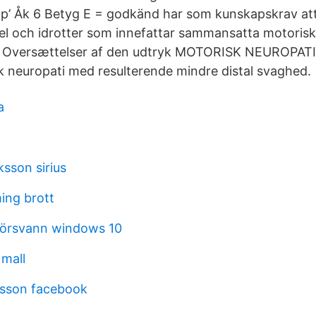
p’ Åk 6 Betyg E = godkänd har som kunskapskrav att
spel och idrotter som innefattar sammansatta motori
 Oversættelser af den udtryk MOTORISK NEUROPATI f
k neuropati med resulterende mindre distal svaghed.
a
sson sirius
ing brott
försvann windows 10
 mall
sson facebook