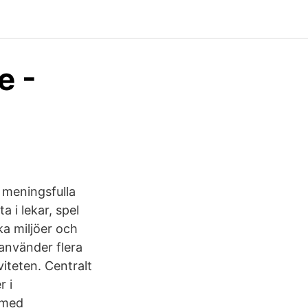
e -
 meningsfulla
 i lekar, spel
a miljöer och
n använder flera
viteten. Centralt
r i
 med