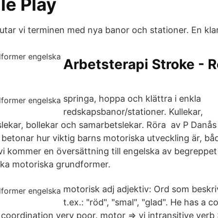
le Play
utar vi terminen med nya banor och stationer. En klar
Arbetsterapi Stroke - 
springa, hoppa och klättra i enkla
redskapsbanor/stationer. Kullekar,
ekar, bollekar och samarbetslekar. Röra av P Danås
betonar hur viktig barns motoriska utveckling är, bå
vi kommer en översättning till engelska av begreppet
lika motoriska grundformer.
motorisk adj adjektiv: Ord som beskri
t.ex.: "röd", "smal", "glad". He has a c
coordination very poor. motor ⇒ vi intransitive verb 