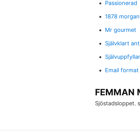
Passionerad
1878 morgan s
Mr gourmet
Självklart a
Självuppfylla
Email format
FEMMAN 
Sjöstadsloppet. s