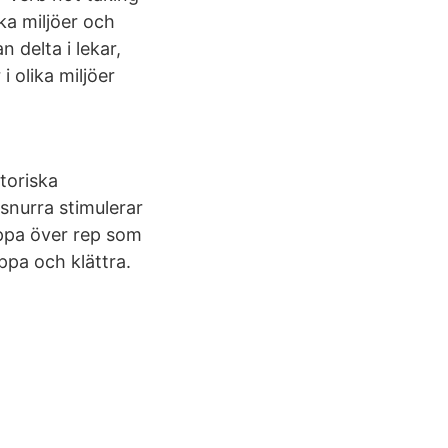
ka miljöer och
n delta i lekar,
 olika miljöer
toriska
 snurra stimulerar
ppa över rep som
ppa och klättra.