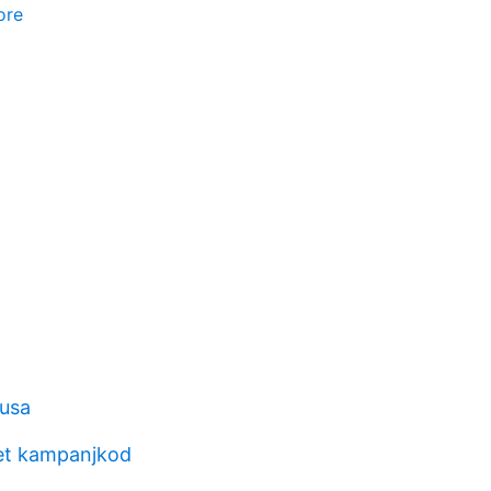
ore
 usa
et kampanjkod