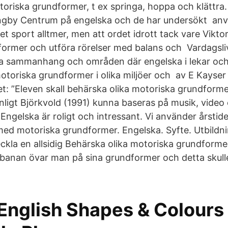
oriska grundformer, t ex springa, hoppa och klättra.
lingby Centrum på engelska och de har undersökt an
t sport alltmer, men att ordet idrott tack vare Vikto
ormer och utföra rörelser med balans och Vardagsli
ika sammanhang och områden där engelska i lekar och o
otoriska grundformer i olika miljöer och av E Kayser 
et: ”Eleven skall behärska olika motoriska grundfor
nligt Björkvold (1991) kunna baseras på musik, video 
 Engelska är roligt och intressant. Vi använder årstide
ed motoriska grundformer. Engelska. Syfte. Utbildni
tveckla en allsidig Behärska olika motoriska grundform
banan övar man på sina grundformer och detta skull
English Shapes & Colours